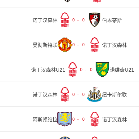
0
-
0
诺丁汉森林
伯恩茅斯
0
-
0
曼彻斯特联
诺丁汉森林
0
-
0
诺丁汉森林U21
诺维奇U21
0
-
0
诺丁汉森林
纽卡斯尔联
0
-
0
阿斯顿维拉
诺丁汉森林