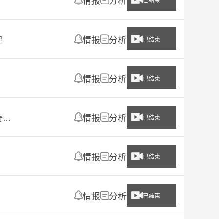
情报
分析
已结束
情报
分析
足
已结束
情报
分析
已结束
情报
分析
伊普斯维奇女足
已结束
情报
分析
已结束
情报
分析
已结束