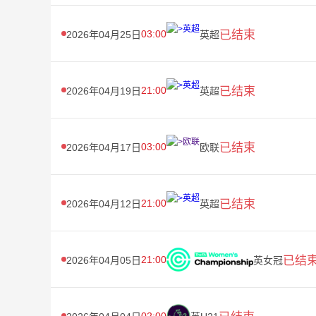
03:00
已结束
2026年04月25日
英超
21:00
已结束
2026年04月19日
英超
03:00
已结束
2026年04月17日
欧联
21:00
已结束
2026年04月12日
英超
21:00
已结
2026年04月05日
英女冠
02:00