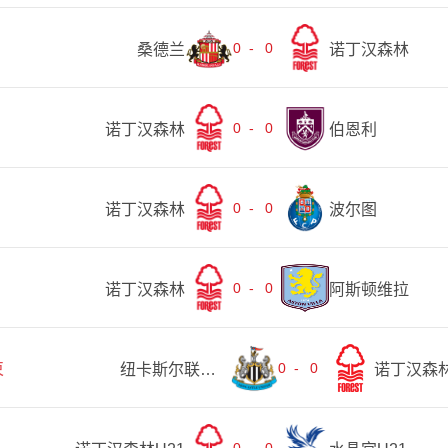
0
-
0
桑德兰
诺丁汉森林
0
-
0
诺丁汉森林
伯恩利
0
-
0
诺丁汉森林
波尔图
0
-
0
诺丁汉森林
阿斯顿维拉
0
-
0
束
纽卡斯尔联女足
0
-
0