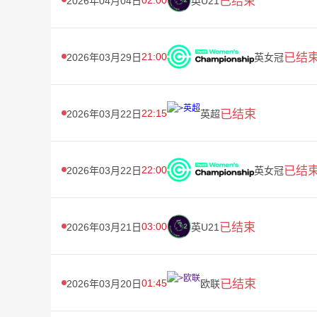
已结束
2026年04月04日
英U21
21:00
已结
2026年03月29日
英女冠
22:15
已结束
2026年03月22日
英超
22:00
已结
2026年03月22日
英女冠
03:00
已结束
2026年03月21日
英U21
01:45
已结束
2026年03月20日
欧联