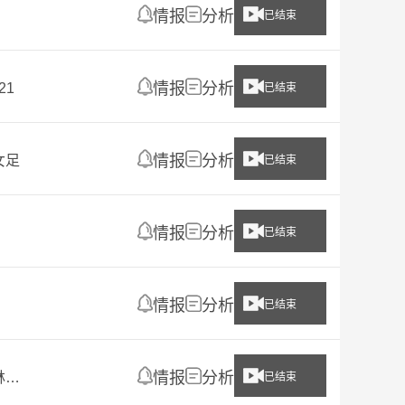
情报
分析
已结束
情报
分析
21
已结束
情报
分析
女足
已结束
情报
分析
已结束
情报
分析
已结束
情报
分析
诺丁汉森林女足
已结束