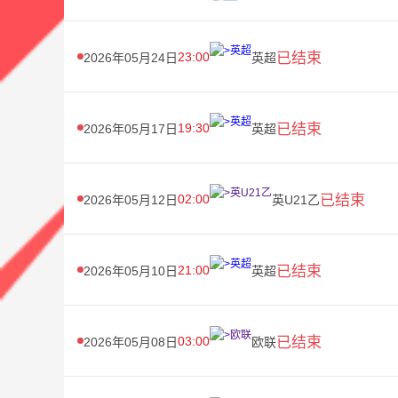
23:00
已结束
2026年05月24日
英超
19:30
已结束
2026年05月17日
英超
02:00
已结束
2026年05月12日
英U21乙
21:00
已结束
2026年05月10日
英超
03:00
已结束
2026年05月08日
欧联