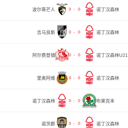
0
-
0
波尔蒂芒人
诺丁汉森林
0
-
0
吉马良斯
诺丁汉森林
0
-
0
阿尔费登镇
诺丁汉森林U21
0
-
0
里奥阿维
诺丁汉森林
0
-
0
诺丁汉森林
布莱克本
0
-
0
诺茨郡
诺丁汉森林