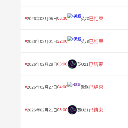
03:30
已结束
2026年03月05日
英超
22:00
已结束
2026年03月01日
英超
03:00
已结束
2026年02月28日
英U21
04:00
已结束
2026年02月27日
欧联
03:00
已结束
2026年02月21日
英U21