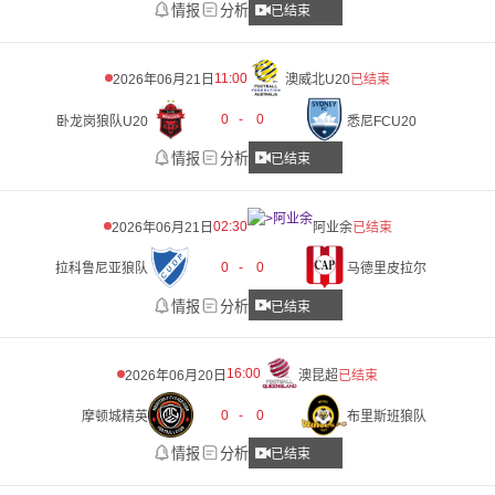
情报
分析
已结束
11:00
2026年06月21日
澳威北U20
已结束
0
-
0
卧龙岗狼队U20
悉尼FCU20
情报
分析
已结束
02:30
2026年06月21日
阿业余
已结束
0
-
0
拉科鲁尼亚狼队
马德里皮拉尔
情报
分析
已结束
16:00
2026年06月20日
澳昆超
已结束
0
-
0
摩顿城精英
布里斯班狼队
情报
分析
已结束