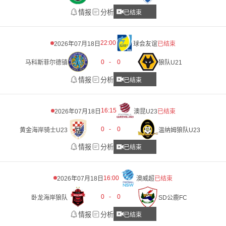
情报
分析
已结束
22:00
2026年07月18日
球会友谊
已结束
0
-
0
马科斯菲尔德镇
狼队U21
情报
分析
已结束
16:15
2026年07月18日
澳昆U23
已结束
0
-
0
黄金海岸骑士U23
温纳姆狼队U23
情报
分析
已结束
16:00
2026年07月18日
澳威超
已结束
0
-
0
卧龙海岸狼队
SD公鹿FC
情报
分析
已结束