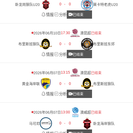
0
-
0
卧龙岗狼队U20
莱卡特老虎U20
情报
分析
已结束
17:30
2026年06月10日
澳昆超
已结束
0
-
0
布里斯班狼队
布里斯班东郊
情报
分析
已结束
13:15
2026年06月07日
澳昆超
已结束
0
-
0
黄金海岸联
布里斯班狼队
情报
分析
已结束
13:00
2026年06月07日
澳威超
已结束
0
-
0
马可尼
卧龙海岸狼队