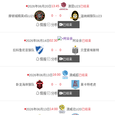
13:45
2026年06月20日
澳昆U23
已结束
0
-
0
摩顿城精英II队U23
温纳姆狼队U23
情报
分析
已结束
02:30
2026年06月14日
阿业余
已结束
0
-
0
拉科鲁尼亚狼队
贝里索埃斯特
情报
分析
已结束
16:00
2026年06月13日
澳威超
已结束
0
-
0
卧龙海岸狼队
莱卡特老虎
情报
分析
已结束
14:00
2026年06月13日
澳威北U20
已结束