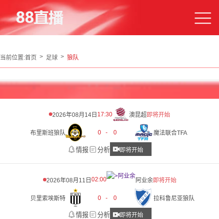
当前位置:
首页
足球
狼队
17:30
2026年08月14日
澳昆超
即将开始
0
-
0
布里斯班狼队
魔法联合TFA
情报
分析
即将开始
02:00
2026年08月11日
阿业余
即将开始
0
-
0
贝里索埃斯特
拉科鲁尼亚狼队
情报
分析
即将开始