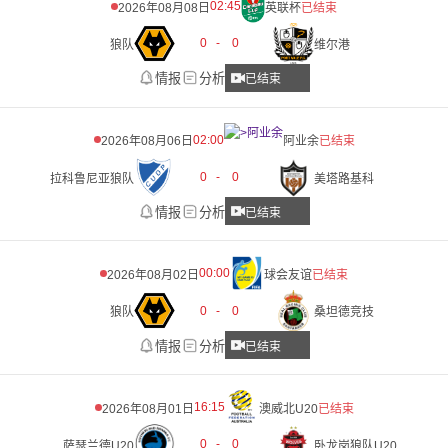
02:45
2026年08月08日
英联杯
已结束
0
-
0
狼队
维尔港
情报
分析
已结束
02:00
2026年08月06日
阿业余
已结束
0
-
0
拉科鲁尼亚狼队
美塔路基科
情报
分析
已结束
00:00
2026年08月02日
球会友谊
已结束
0
-
0
狼队
桑坦德竞技
情报
分析
已结束
16:15
2026年08月01日
澳威北U20
已结束
0
-
0
萨瑟兰德U20
卧龙岗狼队U20