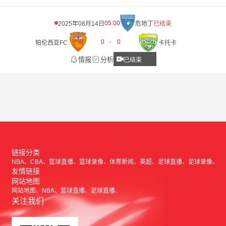
05:00
2025年08月14日
危地丁
已结束
0
-
0
帕伦西亚FC
卡托卡
情报
分析
已结束
链接分类
NBA
CBA
篮球直播
篮球录像
体育新闻
英超
足球直播
足球录像
友情链接
网站地图
网站地图
NBA
篮球直播
足球直播
关注我们