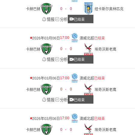
0
-
0
卡赫巴赫
纽卡斯尔奥林匹克
情报
分析
已结束
17:00
2026年03月06日
澳威北超
已结束
0
-
0
卡赫巴赫
埃奇沃斯老鹰
情报
分析
已结束
17:00
2026年03月06日
澳威北超
已结束
0
-
0
卡赫巴赫
埃奇沃斯老鹰
情报
分析
已结束
17:00
2026年03月06日
澳威北超
已结束
0
-
0
卡赫巴赫
埃奇沃斯老鹰