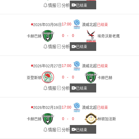
情报
分析
已结束
17:00
2026年03月06日
澳威北超
已结束
0
-
0
卡赫巴赫
埃奇沃斯老鹰
情报
分析
已结束
17:00
2026年02月27日
澳威北超
已结束
0
-
0
亚登斯顿
卡赫巴赫
情报
分析
已结束
17:00
2026年02月19日
澳威北超
已结束
0
-
0
卡赫巴赫
林顿加法斯
情报
分析
已结束