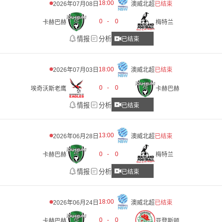
18:00
2026年07月08日
澳威北超
已结束
0
-
0
卡赫巴赫
梅特兰
情报
分析
已结束
18:00
2026年07月03日
澳威北超
已结束
0
-
0
埃奇沃斯老鹰
卡赫巴赫
情报
分析
已结束
13:00
2026年06月28日
澳威北超
已结束
0
-
0
卡赫巴赫
梅特兰
情报
分析
已结束
18:00
2026年06月24日
澳威北超
已结束
0
-
0
卡赫巴赫
亚登斯顿