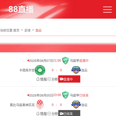
当前位置:
首页
足球
加云
21:00
2026年08月07日
乌兹甲
直播中
0
-
0
卡塔库尔甘
加云
情报
分析
直播中
23:00
2026年08月05日
乌兹甲
已结束
0
-
0
莫比乌兹奥林匹克
加云
情报
分析
已结束