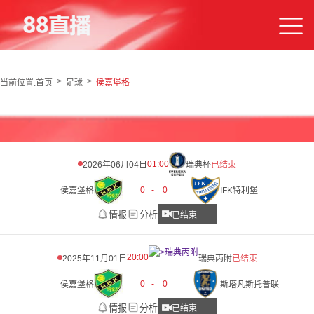
当前位置:
首页
足球
侯嘉堡格
01:00
2026年06月04日
瑞典杯
已结束
0
-
0
侯嘉堡格
IFK特利堡
情报
分析
已结束
20:00
2025年11月01日
瑞典丙附
已结束
0
-
0
侯嘉堡格
斯塔凡斯托普联
情报
分析
已结束