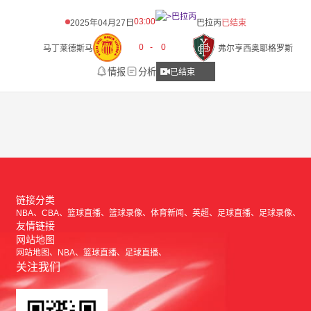
03:00
2025年04月27日
巴拉丙
已结束
0
-
0
马丁莱德斯马
弗尔亨西奥耶格罗斯
情报
分析
已结束
链接分类
NBA
CBA
篮球直播
篮球录像
体育新闻
英超
足球直播
足球录像
友情链接
网站地图
网站地图
NBA
篮球直播
足球直播
关注我们