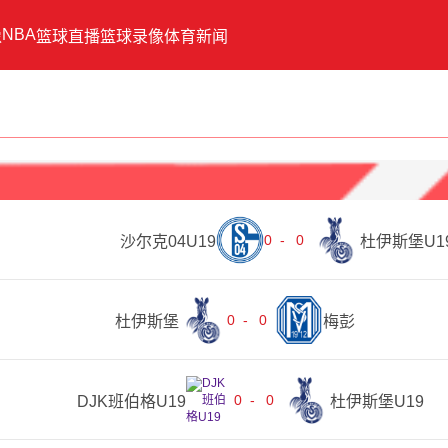
NBA
像
篮球直播
篮球录像
体育新闻
0
-
0
沙尔克04U19
杜伊斯堡U1
0
-
0
杜伊斯堡
梅彭
0
-
0
DJK班伯格U19
杜伊斯堡U19