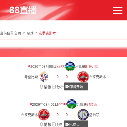
当前位置:
首页
足球
布罗克斯本
22:00
2026年08月08日
苏低联
即将开始
0
-
0
考登比斯
布罗克斯本
情报
分析
即将开始
22:00
2026年08月01日
苏低联
已结束
0
-
0
布罗克斯本
洛治联
情报
分析
已结束