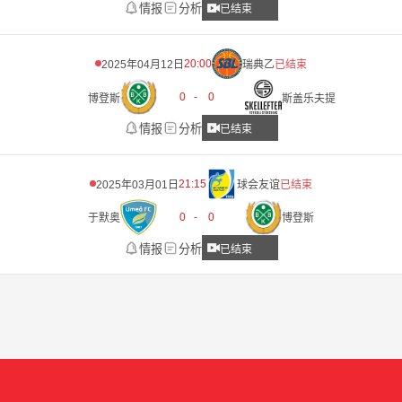
情报
分析
已结束
20:00
2025年04月12日
瑞典乙
已结束
0
-
0
博登斯
斯盖乐夫提
情报
分析
已结束
21:15
2025年03月01日
球会友谊
已结束
0
-
0
于默奥
博登斯
情报
分析
已结束