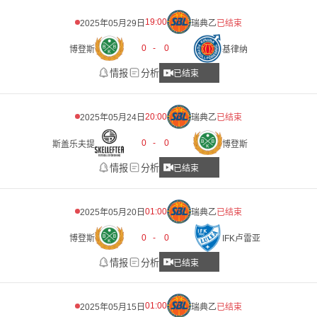
19:00
2025年05月29日
瑞典乙
已结束
0
-
0
博登斯
基律纳
情报
分析
已结束
20:00
2025年05月24日
瑞典乙
已结束
0
-
0
斯盖乐夫提
博登斯
情报
分析
已结束
01:00
2025年05月20日
瑞典乙
已结束
0
-
0
博登斯
IFK卢雷亚
情报
分析
已结束
01:00
2025年05月15日
瑞典乙
已结束