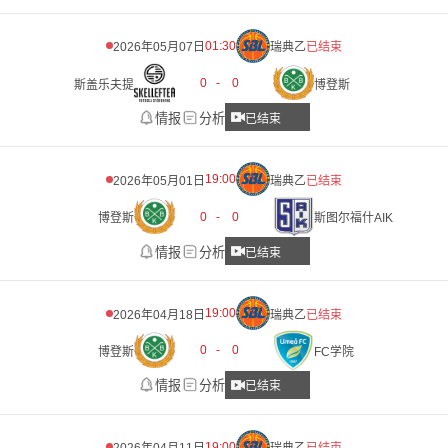
01:30
2026年05月07日
瑞典乙
已结束
0
-
0
斯盖乐夫提
博登斯
情报
分析
已结束
19:00
2026年05月01日
瑞典乙
已结束
0
-
0
博登斯
斯图尔福什AIK
情报
分析
已结束
19:00
2026年04月18日
瑞典乙
已结束
0
-
0
博登斯
FC学院
情报
分析
已结束
19:00