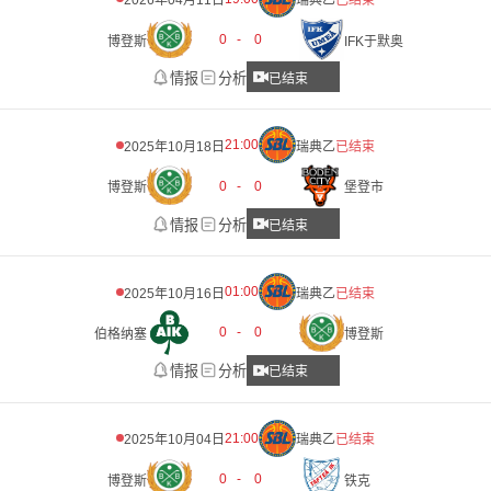
2026年04月11日
瑞典乙
已结束
0
-
0
博登斯
IFK于默奥
情报
分析
已结束
21:00
2025年10月18日
瑞典乙
已结束
0
-
0
博登斯
堡登市
情报
分析
已结束
01:00
2025年10月16日
瑞典乙
已结束
0
-
0
伯格纳塞
博登斯
情报
分析
已结束
21:00
2025年10月04日
瑞典乙
已结束
0
-
0
博登斯
铁克