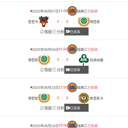
21:00
2025年09月07日
瑞典乙
已结束
0
-
0
堡登市
博登斯
情报
分析
已结束
01:00
2025年09月04日
瑞典乙
已结束
0
-
0
博登斯
伯格纳塞
情报
分析
已结束
22:00
2025年08月23日
瑞典乙
已结束
0
-
0
博登斯
弗里斯卡
情报
分析
已结束
20:00
2025年08月16日
瑞典乙
已结束