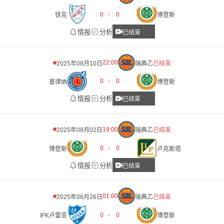
0
-
0
铁克
博登斯
情报
分析
已结束
22:00
2025年08月10日
瑞典乙
已结束
0
-
0
基律纳
博登斯
情报
分析
已结束
19:00
2025年08月02日
瑞典乙
已结束
0
-
0
博登斯
卢克斯塔
情报
分析
已结束
01:00
2025年06月26日
瑞典乙
已结束
0
-
0
IFK卢雷亚
博登斯