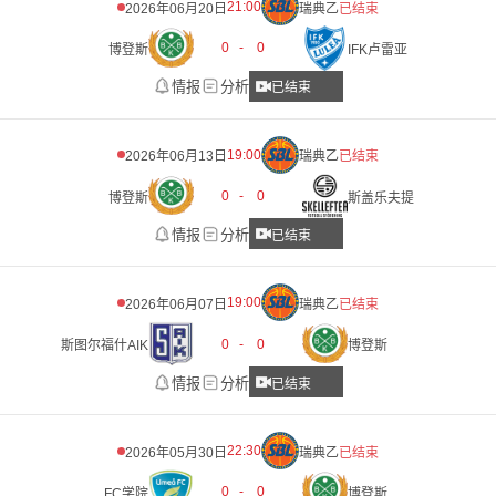
21:00
2026年06月20日
瑞典乙
已结束
0
-
0
博登斯
IFK卢雷亚
情报
分析
已结束
19:00
2026年06月13日
瑞典乙
已结束
0
-
0
博登斯
斯盖乐夫提
情报
分析
已结束
19:00
2026年06月07日
瑞典乙
已结束
0
-
0
斯图尔福什AIK
博登斯
情报
分析
已结束
22:30
2026年05月30日
瑞典乙
已结束
0
-
0
FC学院
博登斯