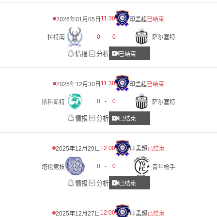
11:30
2026年01月05日
印孟超
已结束
0
-
0
拉特南
萨尔塞特
情报
分析
已结束
11:30
2025年12月30日
印孟超
已结束
0
-
0
斯科斯特
萨尔塞特
情报
分析
已结束
12:00
2025年12月29日
印孟超
已结束
0
-
0
塔伦竞技
青年枪手
情报
分析
已结束
12:00
2025年12月27日
印孟超
已结束