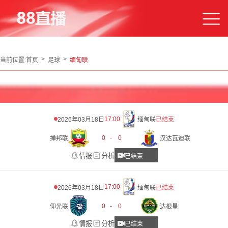
当前位置:
首页
足球
缅甸联
17:00
2026年03月18日
缅甸联
已结束
0
-
0
掸邦联
汉达瓦迪联
情报
分析
已结束
17:00
2026年03月18日
缅甸联
已结束
0
-
0
仰光联
达根星
情报
分析
已结束