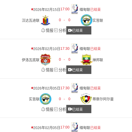
17:00
2026年02月15日
缅甸联
已结束
0
-
0
汉达瓦迪联
实皆联
情报
分析
已结束
17:30
2026年02月10日
缅甸联
已结束
0
-
0
伊洛瓦底联
掸邦联
情报
分析
已结束
17:30
2026年02月05日
缅甸联
已结束
0
-
0
实皆联
蒂察尔阿尔曼
情报
分析
已结束
17:00
2026年02月05日
缅甸联
已结束