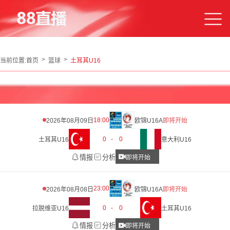
当前位置:
首页
篮球
土耳其U16
18:00
2026年08月09日
欧锦U16A
即将开始
0
-
0
土耳其U16
意大利U16
情报
分析
即将开始
23:00
2026年08月08日
欧锦U16A
即将开始
0
-
0
拉脱维亚U16
土耳其U16
情报
分析
即将开始