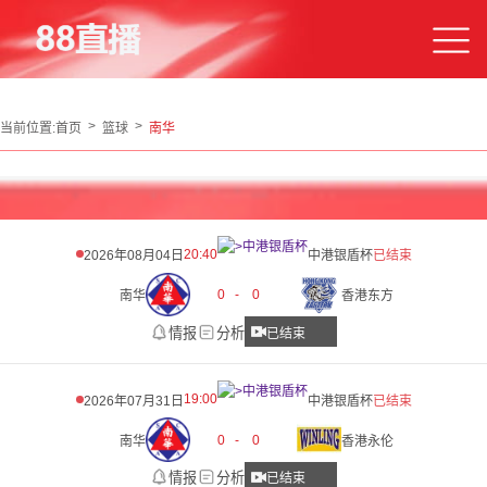
当前位置:
首页
篮球
南华
20:40
2026年08月04日
中港银盾杯
已结束
0
-
0
南华
香港东方
情报
分析
已结束
19:00
2026年07月31日
中港银盾杯
已结束
0
-
0
南华
香港永伦
情报
分析
已结束