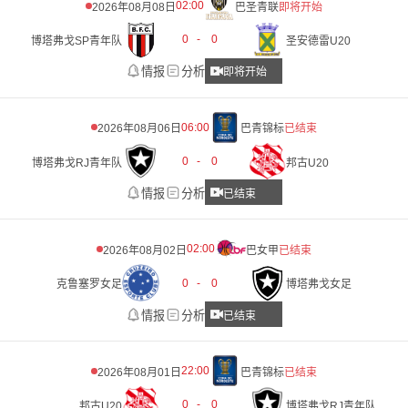
02:00
2026年08月08日
巴圣青联
即将开始
0
-
0
博塔弗戈SP青年队
圣安德雷U20
情报
分析
即将开始
06:00
2026年08月06日
巴青锦标
已结束
0
-
0
博塔弗戈RJ青年队
邦古U20
情报
分析
已结束
02:00
2026年08月02日
巴女甲
已结束
0
-
0
克鲁塞罗女足
博塔弗戈女足
情报
分析
已结束
22:00
2026年08月01日
巴青锦标
已结束
0
-
0
邦古U20
博塔弗戈RJ青年队