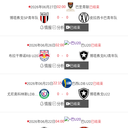
02:00
2026年06月27日
巴圣青联
已结束
0
-
0
博塔弗戈SP青年队
皮拉西卡巴青年队
情报
分析
已结束
02:00
2026年06月26日
巴U20
已结束
0
-
0
布拉干蒂诺RB U20
博塔弗戈RJ青年队
情报
分析
已结束
22:15
2026年06月23日
巴西LDB U22
已结束
0
-
0
尤尼奥科林斯LDB U22
博塔弗戈U22
情报
分析
已结束
04:00
2026年06月22日
巴U20
已结束