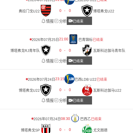
2026年07月26日
巴西LDB U22
已结束
0
-
0
弗拉门戈U22
博塔弗戈U22
情报
分析
已结束
21:00
2026年07月25日
巴青锦标
已结束
0
-
0
博塔弗戈RJ青年队
瓦斯科达伽马青年队
情报
分析
已结束
23:15
2026年07月24日
巴西LDB U22
已结束
0
-
0
博塔弗戈U22
瓦斯科达伽马U22
情报
分析
已结束
08:30
2026年07月24日
巴西乙
已结束
0
-
0
博塔弗戈SP
尤文图德