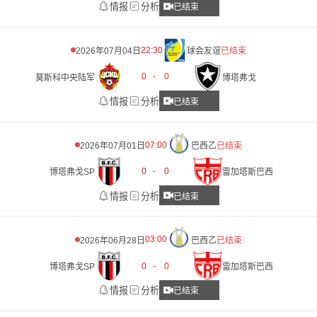
情报
分析
已结束
22:30
2026年07月04日
球会友谊
已结束
0
-
0
莫斯科中央陆军
博塔弗戈
情报
分析
已结束
07:00
2026年07月01日
巴西乙
已结束
0
-
0
博塔弗戈SP
雷加塔斯巴西
情报
分析
已结束
03:00
2026年06月28日
巴西乙
已结束
0
-
0
博塔弗戈SP
雷加塔斯巴西
情报
分析
已结束