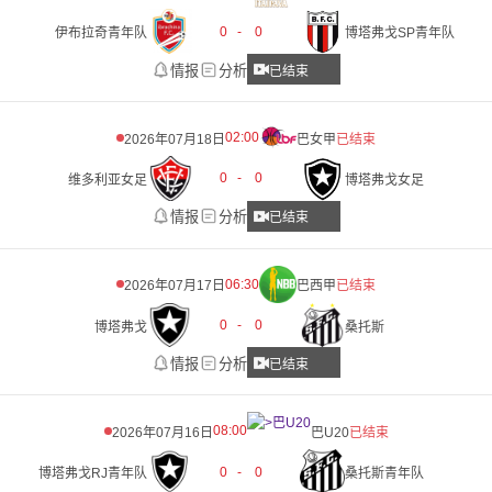
0
-
0
伊布拉奇青年队
博塔弗戈SP青年队
情报
分析
已结束
02:00
2026年07月18日
巴女甲
已结束
0
-
0
维多利亚女足
博塔弗戈女足
情报
分析
已结束
06:30
2026年07月17日
巴西甲
已结束
0
-
0
博塔弗戈
桑托斯
情报
分析
已结束
08:00
2026年07月16日
巴U20
已结束
0
-
0
博塔弗戈RJ青年队
桑托斯青年队