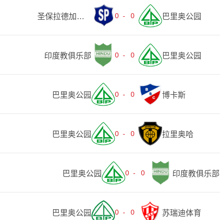
0
-
0
圣保拉德加尔维斯
巴里奥公园
0
-
0
印度教俱乐部
巴里奥公园
0
-
0
巴里奥公园
博卡斯
0
-
0
巴里奥公园
拉里奥哈
0
-
0
巴里奥公园
印度教俱乐部
0
-
0
巴里奥公园
苏瑞迪体育