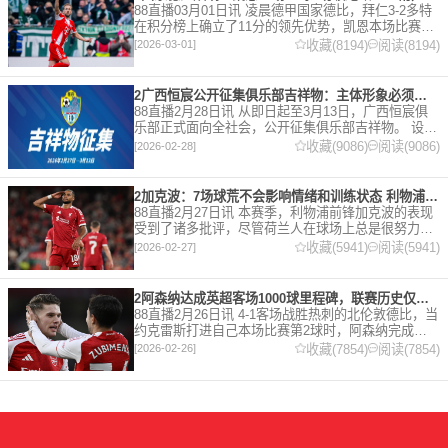
88直播03月01日讯 凌晨德甲国家德比，拜仁3-2多特
在积分榜上确立了11分的领先优势，凯恩本场比赛上
演双响。 本赛季32岁的凯恩仍然保持着超高的效率，
收藏(8194)
阅读(8194)
[2026-03-01]
在到目前为止保持全勤，出战37场比赛，狂轰45
2广西恒宸公开征集俱乐部吉祥物：主体形象必须为龙
88直播2月28日讯 从即日起至3月13日，广西恒宸俱
乐部正式面向全社会，公开征集俱乐部吉祥物。 设计
要求 1. 主体形象：必须为龙。龙，是中华民族的精神
收藏(9086)
阅读(9086)
[2026-02-28]
图腾，象征着力量、进取与好运。在广西，这片山水
2加克波：7场球荒不会影响情绪和训练状态 利物浦如今已不容有失
88直播2月27日讯 本赛季，利物浦前锋加克波的表现
受到了诸多批评，尽管荷兰人在球场上总是很努力。
在接受天空体育采访时，他谈论了诸多话题。 关于球
收藏(5941)
阅读(5941)
[2026-02-27]
队对赛季目前情况的看法 这是一个很好的问题。这个
赛季并
2阿森纳达成英超客场1000球里程碑，联赛历史仅次于曼联的1063球
88直播2月26日讯 4-1客场战胜热刺的北伦敦德比，当
约克雷斯打进自己本场比赛第2球时，阿森纳完成了
一项了不起的成就，枪手成为英超历史第2支在客场
收藏(7854)
阅读(7854)
[2026-02-26]
打进1000球的球队，仅次于曼联的1063球。阿森纳