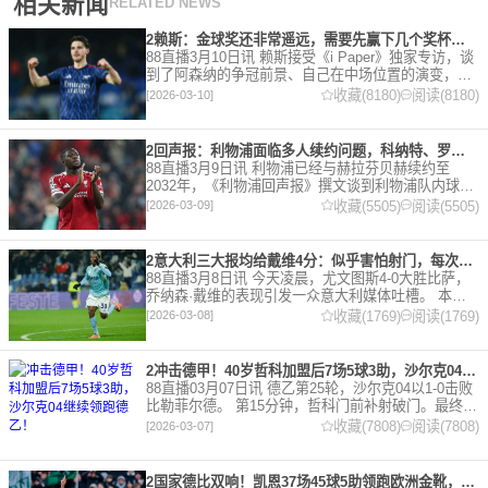
相关新闻
RELATED NEWS
2赖斯：金球奖还非常遥远，需要先赢下几个奖杯，专注当下好好踢球
88直播3月10日讯 赖斯接受《i Paper》独家专访，谈
到了阿森纳的争冠前景、自己在中场位置的演变，以
及对自己被提名金球奖的看法。 任意球 赖斯：“我们
收藏(8180)
阅读(8180)
[2026-03-10]
有一项非常擅长的技能——这背后付出了巨大努力
2回声报：利物浦面临多人续约问题，科纳特、罗伯逊合同今夏到期
88直播3月9日讯 利物浦已经与赫拉芬贝赫续约至
2032年，《利物浦回声报》撰文谈到利物浦队内球员
的合同情况，文章表示，利物浦多位球员面临合同问
收藏(5505)
阅读(5505)
[2026-03-09]
题。 对于利物浦来说，科纳特的合同将在本赛季末到
期，俱乐
2意大利三大报均给戴维4分：似乎害怕射门，每次触球球迷都叹息
88直播3月8日讯 今天凌晨，尤文图斯4-0大胜比萨，
乔纳森·戴维的表现引发一众意大利媒体吐槽。 本场
比赛，戴维半场就被换下，赛后，《米兰体育报》、
收藏(1769)
阅读(1769)
[2026-03-08]
《罗马体育报》和《都灵体育报》三大报都给戴维打
出4分
2冲击德甲！40岁哲科加盟后7场5球3助，沙尔克04继续领跑德乙！
88直播03月07日讯 德乙第25轮，沙尔克04以1-0击败
比勒菲尔德。 第15分钟，哲科门前补射破门。最终凭
借哲科的进球沙尔克04成功拿到3分，继续领跑德
收藏(7808)
阅读(7808)
[2026-03-07]
乙。 哲科还有10天将迎来自己40岁生日，在
2国家德比双响！凯恩37场45球5助领跑欧洲金靴，32岁保持赛季全勤