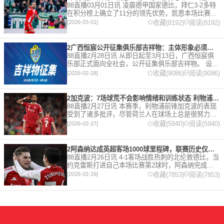
88直播03月01日讯 凌晨德甲国家德比，拜仁3-2多特
在积分榜上确立了11分的领先优势，凯恩本场比赛上
演双响。 本赛季32岁的凯恩仍然保持着超高的效率，
收藏(8192)
阅读(8192)
[2026-03-01]
在到目前为止保持全勤，出战37场比赛，狂轰45
2广西恒宸公开征集俱乐部吉祥物：主体形象必须为龙
88直播2月28日讯 从即日起至3月13日，广西恒宸俱
乐部正式面向全社会，公开征集俱乐部吉祥物。 设计
要求 1. 主体形象：必须为龙。龙，是中华民族的精神
收藏(9086)
阅读(9086)
[2026-02-28]
图腾，象征着力量、进取与好运。在广西，这片山水
2加克波：7场球荒不会影响情绪和训练状态 利物浦如今已不容有失
88直播2月27日讯 本赛季，利物浦前锋加克波的表现
受到了诸多批评，尽管荷兰人在球场上总是很努力。
在接受天空体育采访时，他谈论了诸多话题。 关于球
收藏(5940)
阅读(5940)
[2026-02-27]
队对赛季目前情况的看法 这是一个很好的问题。这个
赛季并
2阿森纳达成英超客场1000球里程碑，联赛历史仅次于曼联的1063球
88直播2月26日讯 4-1客场战胜热刺的北伦敦德比，当
约克雷斯打进自己本场比赛第2球时，阿森纳完成了
一项了不起的成就，枪手成为英超历史第2支在客场
收藏(7853)
阅读(7853)
[2026-02-26]
打进1000球的球队，仅次于曼联的1063球。阿森纳