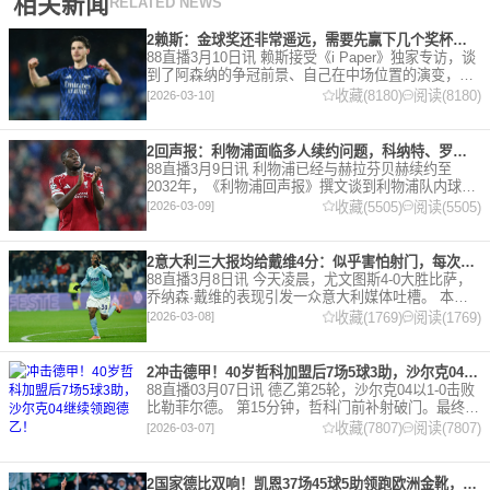
相关新闻
RELATED NEWS
2赖斯：金球奖还非常遥远，需要先赢下几个奖杯，专注当下好好踢球
88直播3月10日讯 赖斯接受《i Paper》独家专访，谈
到了阿森纳的争冠前景、自己在中场位置的演变，以
及对自己被提名金球奖的看法。 任意球 赖斯：“我们
收藏(8180)
阅读(8180)
[2026-03-10]
有一项非常擅长的技能——这背后付出了巨大努力
2回声报：利物浦面临多人续约问题，科纳特、罗伯逊合同今夏到期
88直播3月9日讯 利物浦已经与赫拉芬贝赫续约至
2032年，《利物浦回声报》撰文谈到利物浦队内球员
的合同情况，文章表示，利物浦多位球员面临合同问
收藏(5505)
阅读(5505)
[2026-03-09]
题。 对于利物浦来说，科纳特的合同将在本赛季末到
期，俱乐
2意大利三大报均给戴维4分：似乎害怕射门，每次触球球迷都叹息
88直播3月8日讯 今天凌晨，尤文图斯4-0大胜比萨，
乔纳森·戴维的表现引发一众意大利媒体吐槽。 本场
比赛，戴维半场就被换下，赛后，《米兰体育报》、
收藏(1769)
阅读(1769)
[2026-03-08]
《罗马体育报》和《都灵体育报》三大报都给戴维打
出4分
2冲击德甲！40岁哲科加盟后7场5球3助，沙尔克04继续领跑德乙！
88直播03月07日讯 德乙第25轮，沙尔克04以1-0击败
比勒菲尔德。 第15分钟，哲科门前补射破门。最终凭
借哲科的进球沙尔克04成功拿到3分，继续领跑德
收藏(7807)
阅读(7807)
[2026-03-07]
乙。 哲科还有10天将迎来自己40岁生日，在
2国家德比双响！凯恩37场45球5助领跑欧洲金靴，32岁保持赛季全勤