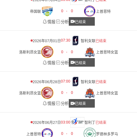
2026年07月04日
智利丁
已结束
0
-
0
帝国联
上普恩特
情报
分析
已结束
07:30
2026年07月01日
智利女联
已结束
0
-
0
洛斯利昂女篮
上普恩特女篮
情报
分析
已结束
07:00
2026年06月28日
智利女联
已结束
0
-
0
洛斯利昂女篮
上普恩特女篮
情报
分析
已结束
03:00
2026年06月27日
智利丁
已结束
0
-
0
上普恩特
罗德林多罗马