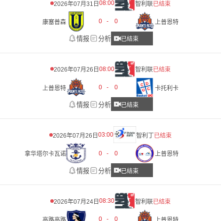
08:00
2026年07月31日
智利联
已结束
0
-
0
康塞普森
上普恩特
情报
分析
已结束
08:00
2026年07月26日
智利联
已结束
0
-
0
上普恩特
卡托利卡
情报
分析
已结束
03:00
2026年07月26日
智利丁
已结束
0
-
0
拿华塔尔卡瓦诺
上普恩特
情报
分析
已结束
08:30
2026年07月24日
智利联
已结束
0
-
0
高路高路
上普恩特