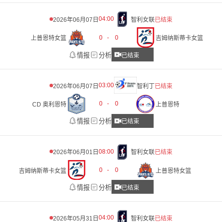
04:00
2026年06月07日
智利女联
已结束
0
-
0
上普恩特女篮
吉姆纳斯蒂卡女篮
情报
分析
已结束
03:00
2026年06月07日
智利丁
已结束
0
-
0
CD 奥利恩特
上普恩特
情报
分析
已结束
08:00
2026年06月01日
智利女联
已结束
0
-
0
吉姆纳斯蒂卡女篮
上普恩特女篮
情报
分析
已结束
04:00
2026年05月31日
智利女联
已结束