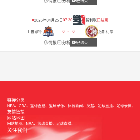
情报
分析
已结束
07:30
2026年04月25日
智利联
已结束
0
-
0
上普恩特
洛斯利昂
情报
分析
已结束
链接分类
NBA
CBA
篮球直播
篮球录像
体育新闻
英超
足球直播
足球录像
友情链接
网站地图
网站地图
NBA
篮球直播
足球直播
关注我们