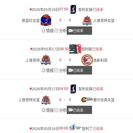
07:00
2026年05月18日
智利女联
已结束
0
-
0
蔚蓝红女篮
上普恩特女篮
情报
分析
已结束
08:30
2026年05月17日
智利联
已结束
0
-
0
上普恩特
洛斯利昂
情报
分析
已结束
04:00
2026年05月17日
智利女联
已结束
0
-
0
上普恩特女篮
塞尔吉奥女篮
情报
分析
已结束
08:00
2026年05月16日
智利丁
已结束