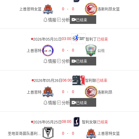
0
-
0
上普恩特女篮
洛斯利昂女篮
情报
分析
已结束
03:00
2026年05月31日
智利丁
已结束
0
-
0
上普恩特
公社
情报
分析
已结束
06:00
2026年05月26日
智利联
已结束
0
-
0
上普恩特
洛斯利昂
情报
分析
已结束
08:00
2026年05月25日
智利女联
已结束
0
-
0
圣地亚哥晨队基利库拉女篮
上普恩特女篮